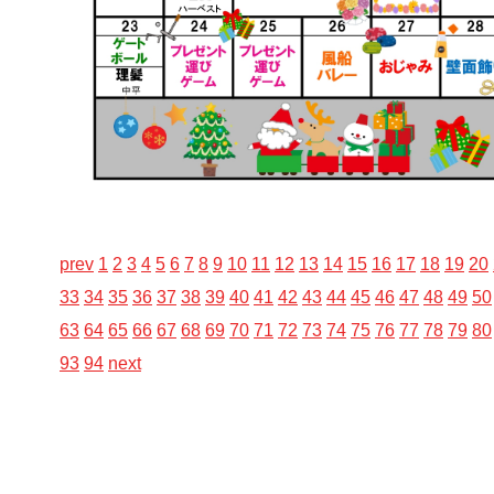
prev
1
2
3
4
5
6
7
8
9
10
11
12
13
14
15
16
17
18
19
20
33
34
35
36
37
38
39
40
41
42
43
44
45
46
47
48
49
50
63
64
65
66
67
68
69
70
71
72
73
74
75
76
77
78
79
80
93
94
next