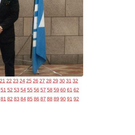
21
22
23
24
25
26
27
28
29
30
31
32
51
52
53
54
55
56
57
58
59
60
61
62
81
82
83
84
85
86
87
88
89
90
91
92