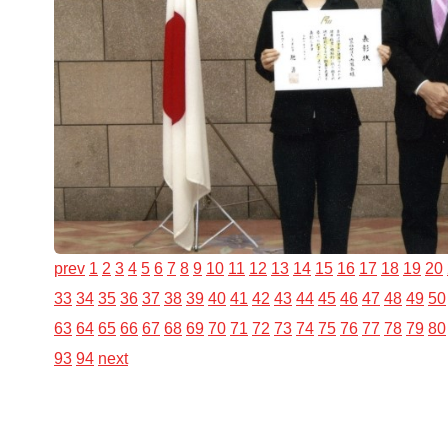
prev
1
2
3
4
5
6
7
8
9
10
11
12
13
14
15
16
17
18
19
20
33
34
35
36
37
38
39
40
41
42
43
44
45
46
47
48
49
50
63
64
65
66
67
68
69
70
71
72
73
74
75
76
77
78
79
80
93
94
next