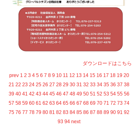
ダウンロードはこちら
prev
1
2
3
4
5
6
7
8
9
10
11
12
13
14
15
16
17
18
19
20
21
22
23
24
25
26
27
28
29
30
31
32
33
34
35
36
37
38
39
40
41
42
43
44
45
46
47
48
49
50
51
52
53
54
55
56
57
58
59
60
61
62
63
64
65
66
67
68
69
70
71
72
73
74
75
76
77
78
79
80
81
82
83
84
85
86
87
88
89
90
91
92
93
94
next