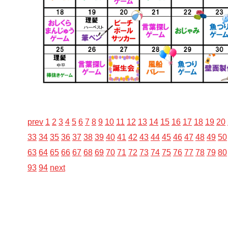
prev
1
2
3
4
5
6
7
8
9
10
11
12
13
14
15
16
17
18
19
20
33
34
35
36
37
38
39
40
41
42
43
44
45
46
47
48
49
50
63
64
65
66
67
68
69
70
71
72
73
74
75
76
77
78
79
80
93
94
next