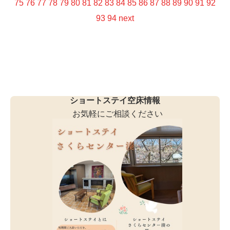
75
76
77
78
79
80
81
82
83
84
85
86
87
88
89
90
91
92
93
94
next
ショートステイ空床情報
お気軽にご相談ください