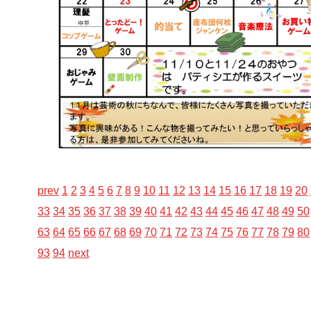
prev
1
2
3
4
5
6
7
8
9
10
11
12
13
14
15
16
17
18
19
20
33
34
35
36
37
38
39
40
41
42
43
44
45
46
47
48
49
50
63
64
65
66
67
68
69
70
71
72
73
74
75
76
77
78
79
80
93
94
next